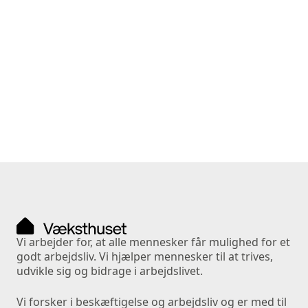
I analysen kan du læse om positive forventningers
indflydelse på borgernes jobchance samt de måder,
beskæftigelsesmedarbejderen – bevidst og ubevidst
– udtrykker sine forventninger på.
Læs mere
Vi arbejder for, at alle mennesker får mulighed for et 
godt arbejdsliv. Vi hjælper mennesker til at trives, 
udvikle sig og bidrage i arbejdslivet. 
Vi forsker i beskæftigelse og arbejdsliv og er med til 